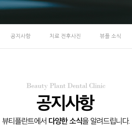
시청점
공지사항
치료 전후사진
뷰플 소식