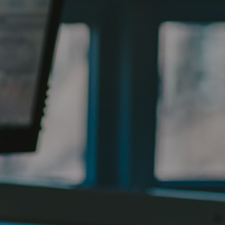
뷰티플란트 약속
물금신도시점
임플란트
빠른상담
공지사항
치료 전후사진
온라인 상담
핵심경쟁력
치아교정
부민점
카카오톡 상담
뷰플 소식
사회공헌
심미치료
평산점
자주하는 질문
해운대점
둘러보기
일반진료
사직점
대연점